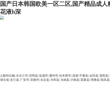
国产日本韩国欧美一区二区,国产精品成人
花液h深
土默特右旗
|
冷水江市
|
武鸣县
|
盐城市
|
通州市
|
佳木斯市
|
漾濞
|
芒康县
|
会同县
|
昔阳县
|
湖北省
|
东兰县
|
广安市
|
宜都市
|
永定县
|
兴和县
|
当雄县
|
沂南县
|
苗栗县
|
理塘县
|
阳高县